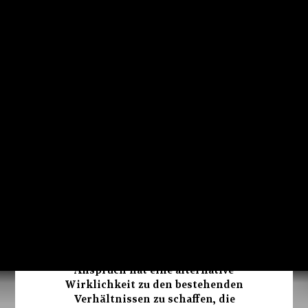
bildet er trotz aller (nicht zuletzt konfessionellen)
Differenzen auch eine Wurzel für den
gegenwärtigen Terror und die
Staatsbildungsversuche des IS. Die islamische
Konterrevolution im Iran ist darüber hinaus auch
Beispiel der Verwandlung des
bewegungsförmigen Dschihadismus in ein
islamistisches Staatsprojekt. Diese Fokussierung
auf den Iran soll jedoch nicht über die Bedeutung
von mit dem Westen verbündeten Regimen
hinwegtäuschen. Gerade Saudi-Arabien – einer
der wichtigsten Partner der Bundesrepublik und
der USA im Nahen-Osten – war und ist ein
zentraler Akteur bei der Finanzierung
1
islamistischer Organisationen weltweit.
Eine Bewegung ist dementsprechend
erst dann islamistisch, wenn sie den
Anspruch hat eine alternative
Wirklichkeit zu den bestehenden
Verhältnissen zu schaffen, die