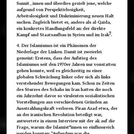
Sunnit_innen und überdies gezielt jene, welche
aufgrund von Perspektivlosigkeit,
Arbeitslosigkeit und Diskriminierung neuen Halt
suchen. Zugleich bietet er, anders als al-Qaida,
ein konkretes Handlungsfeld an: der direkte
7
Kampf und Staatsaufbau in Syrien und im Irak
.
4. Der Islamismus ist ein Phänomen der
Niederlage der Linken. Damit ist zweierlei
gemeint: Erstens, dass der Aufstieg des
Islamismus seit den 1970er Jahren nur vonstatten
gehen konnte, weil es gleichzeitig zu einer
globalen Schwächung linker oder sich als links
verstehender Bewegungen kam. Schon zu Zeiten
des Sturzes des Schahs im Iran hatten die noch
ein Jahrzehnt davor so virulenten sozialistischen
Vorstellungen aus verschiedenen Gründen an
Ausstrahlungskraft verloren. Piran Azad etwa, der
an der iranischen Revolution beteiligt war,
antwortete in einem Interview mit der ak auf die
Frage, warum die Islamist*innen so einflussreich
werden konnten: "Außerdem war die