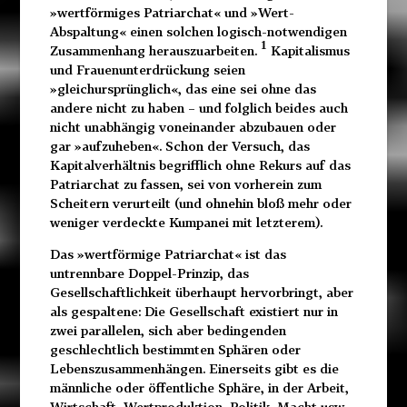
»wertförmiges Patriarchat« und »Wert-
Abspaltung« einen solchen logisch-notwendigen
1
Zusammenhang herauszuarbeiten.
Kapitalismus
und Frauenunterdrückung seien
»gleichursprünglich«, das eine sei ohne das
andere nicht zu haben – und folglich beides auch
nicht unabhängig voneinander abzubauen oder
gar »aufzuheben«. Schon der Versuch, das
Kapitalverhältnis begrifflich ohne Rekurs auf das
Patriarchat zu fassen, sei von vorherein zum
Scheitern verurteilt (und ohnehin bloß mehr oder
weniger verdeckte Kumpanei mit letzterem).
Das »wertförmige Patriarchat« ist das
untrennbare Doppel-Prinzip, das
Gesellschaftlichkeit überhaupt hervorbringt, aber
als gespaltene: Die Gesellschaft existiert nur in
zwei parallelen, sich aber bedingenden
geschlechtlich bestimmten Sphären oder
Lebenszusammenhängen. Einerseits gibt es die
männliche oder öffentliche Sphäre, in der Arbeit,
Wirtschaft, Wertproduktion, Politik, Macht usw.