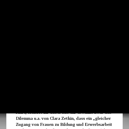
vor. Es kommt zu einer Zerrüttung der
traditionellen Geschlechterrollen im Zuge der
Industrialisierung, und die Geschlechterdifferenz
wird in einer spezifisch kapitalistischen Weise neu
etabliert. Es gibt dabei Momente formaler
Gleichstellung, die reale Ungleichheit aber wird
damit bestenfalls verschleiert – so wie die
formale Gleichstellung der Lohnarbeiter als
juristische Personen (als Besitzer einer Ware, der
Arbeitskraft) den Zwang zur Arbeit als Freiheit
erscheinen lässt und damit legitimiert. Eine
Schwäche eures Textes ist unserer Ansicht nach,
dass ihr den Zusammenhang zwischen Kapital-
und Geschlechterverhältnis aus Sicht des
Kapitals beleuchtet. Wie die
Geschlechterspaltung innerhalb der
Arbeiterklasse wirkt und produziert wird und zu
ihrer Schwächung im Kampf gegen das Kapital
führt, blendet ihr dabei aus. Ihr erwähnt zwar das
Dilemma u.a. von Clara Zetkin, dass ein „gleicher
Zugang von Frauen zu Bildung und Erwerbsarbeit