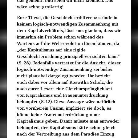
das gemeint. Und seien wir nicht kleinlich: Das
wäre schon großartig!
Eure These, die Geschlechterdifferenz stünde in
keinem logisch-notwendigen Zusammenhang mit
dem Kapitalverhältnis, lässt uns glauben, dass wir
immerhin ein Problem schon während des
Wartens auf die Weltrevolution lösen können, da
„der Kapitalismus auf eine rigide
Geschlechterordnung prinzipiell verzichten kann“
(S. 28). Jedenfalls vertretet ihr die Ansicht, dieser
logisch-notwendige Zusammenhang sei bisher
nicht plausibel dargelegt worden. Ihr bezieht
euch dabei vor allem auf Roswitha Scholz, die
nach eurer Lesart eine Gleichursprünglichkeit
von Kapitalismus und Frauenunterdrückung
behauptet (S. 12). Diese Aussage wäre natürlich
von vornherein Unsinn, impliziert sie doch, es
könne keine Frauenunterdrückung ohne
Kapitalismus geben. Damit müsste man entweder
behaupten, der Kapitalismus hätte schon gleich
nach der Vertreibung aus dem Paradies Einzug