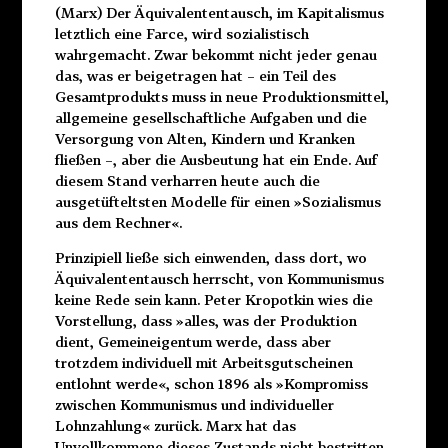
(Marx) Der Äquivalententausch, im Kapitalismus
letztlich eine Farce, wird sozialistisch
wahrgemacht. Zwar bekommt nicht jeder genau
das, was er beigetragen hat – ein Teil des
Gesamtprodukts muss in neue Produktionsmittel,
allgemeine gesellschaftliche Aufgaben und die
Versorgung von Alten, Kindern und Kranken
fließen –, aber die Ausbeutung hat ein Ende. Auf
diesem Stand verharren heute auch die
ausgetüfteltsten Modelle für einen »Sozialismus
aus dem Rechner«.
Prinzipiell ließe sich einwenden, dass dort, wo
Äquivalententausch herrscht, von Kommunismus
keine Rede sein kann. Peter Kropotkin wies die
Vorstellung, dass »alles, was der Produktion
dient, Gemeineigentum werde, dass aber
trotzdem
individuell mit Arbeitsgutscheinen
entlohnt werde«, schon
1896 als »Kompromiss
zwischen Kommunismus und individueller
Lohnzahlung« zurück. Marx hat das
Unvollkommene dieses Zustands nicht bestritten,