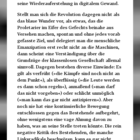
seine Wiederauferstehung in digitalem Gewand.
Stellt man sich die Revolution dagegen nicht als
das blaue
Wunder vor, als etwas, das die
Proletarier im Eifer des Gefechts
beinahe aus
Versehen machen, spontan und ohne jedes vorab
gefasste Ziel, und delegiert man die menschliche
Emanzipation erst recht nicht an die Maschinen,
dann scheint eine Verständigung über die
Grundzüge der klassenlosen Gesellschaft allemal
sinnvoll. Dagegen bestehen diverse Einwände:
Es
gilt als verfrüht (»die Kämpfe sind noch nicht an
dem Punkt«),
als überflüssig (»die Leute werden
es dann schon regeln«), anmaßend (»man darf
das nicht vorgeben«) oder schlicht unmöglich
(»man kann das gar nicht antizipieren«). Aber
noch nie hat eine kontinuierliche Bewegung
entschlossen gegen das Bestehende aufbegehrt,
ohne wenigstens eine vage Ahnung davon zu
haben, was an seine Stelle treten könnte. Die rein
negative Kritik des Bestehenden, die manche
Linksradikale beschwören, kann es gar nicht