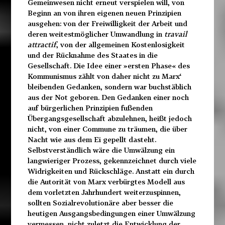
Gemeinwesen nicht erneut verspielen will, von
Beginn an von ihren eigenen neuen Prinzipien
ausgehen: von der Freiwilligkeit der Arbeit und
deren weitestmöglicher Umwandlung in
travail
attractif
, von der allgemeinen Kostenlosigkeit
und der Rücknahme des Staates in die
Gesellschaft. Die Idee einer »ersten Phase« des
Kommunismus zählt von daher nicht zu Marx‘
bleibenden Gedanken, sondern war buchstäblich
aus der Not geboren. Den Gedanken einer noch
auf bürgerlichen Prinzipien fußenden
Übergangsgesellschaft abzulehnen, heißt jedoch
nicht, von einer Commune zu träumen, die über
Nacht wie aus dem Ei gepellt dasteht.
Selbstverständlich wäre die Umwälzung ein
langwieriger Prozess, gekennzeichnet durch viele
Widrigkeiten
und Rückschläge. Anstatt ein durch
die Autorität von Marx
verbürgtes Modell aus
dem vorletzten Jahrhundert weiterzuspinnen,
sollten Sozialrevolutionäre aber besser die
heutigen
Ausgangsbedingungen einer Umwälzung
vermessen, nicht
zuletzt die Entwicklung der