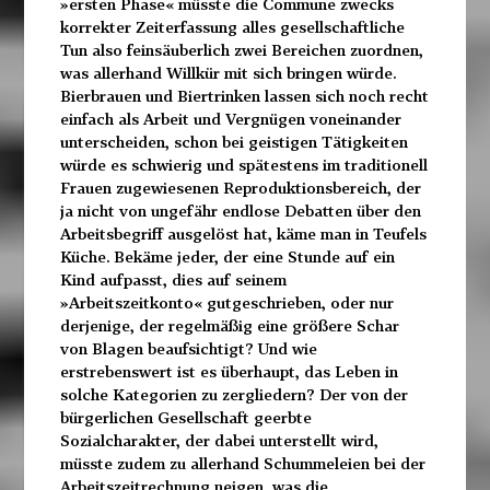
»ersten Phase« müsste die Commune zwecks
korrekter Zeiterfassung alles gesellschaftliche
Tun also feinsäuberlich zwei Bereichen zuordnen,
was allerhand Willkür mit sich bringen würde.
Bierbrauen und Biertrinken lassen sich noch recht
einfach als Arbeit und Vergnügen voneinander
unterscheiden, schon bei geistigen Tätigkeiten
würde es schwierig und spätestens im traditionell
Frauen zugewiesenen Reproduktionsbereich, der
ja nicht von ungefähr endlose Debatten über den
Arbeitsbegriff ausgelöst hat, käme man in Teufels
Küche. Bekäme jeder, der eine Stunde auf ein
Kind aufpasst, dies auf seinem
»Arbeitszeitkonto« gutgeschrieben, oder nur
derjenige, der regelmäßig eine größere Schar
von Blagen beaufsichtigt? Und wie
erstrebenswert ist es überhaupt, das Leben in
solche Kategorien zu zergliedern? Der von der
bürgerlichen Gesellschaft geerbte
Sozialcharakter, der dabei unterstellt wird,
müsste zudem zu allerhand Schummeleien bei der
Arbeitszeitrechnung neigen, was die