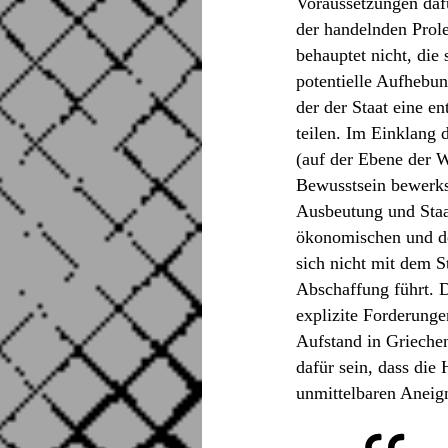
Voraussetzungen daf
der handelnden Prolet
behauptet nicht, die
potentielle Aufhebun
der der Staat eine e
teilen. Im Einklang 
(auf der Ebene der 
Bewusstsein bewerks
Ausbeutung und Staat
ökonomischen und der
sich nicht mit dem 
Abschaffung führt. 
explizite Forderunge
Aufstand in Grieche
dafür sein, dass die
unmittelbaren Aneig