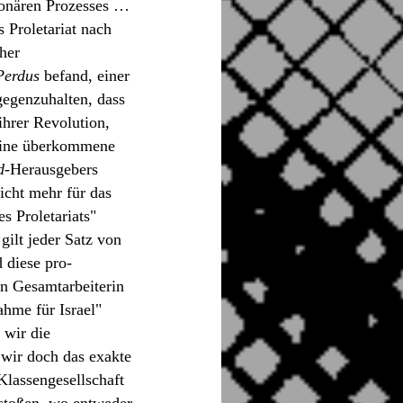
tionären Prozesses …
 Proletariat nach
her
Perdus
befand, einer
egenzuhalten, dass
ihrer Revolution,
e eine überkommene
d-
Herausgebers
icht mehr für das
s Proletariats"
gilt jeder Satz von
 diese pro-
en Gesamtarbeiterin
hme für Israel"
 wir die
 wir doch das exakte
Klassengesellschaft