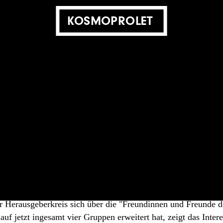
KOSMOPROLET
ktionen auf die 28 Thesen
Klassengesellschaft
01. September 2009
n
FREUNDINNEN UND FREUNDE DER KLASSENLOSEN GESELLSCH
sche Zeitschrift heraus, so hofft man auf Reaktionen und Deb
smoprolets schnell ausverkauft war, kann man deren Wirkun
r Herausgeberkreis sich über die "Freundinnen und Freunde d
auf jetzt ingesamt vier Gruppen erweitert hat, zeigt das Intere