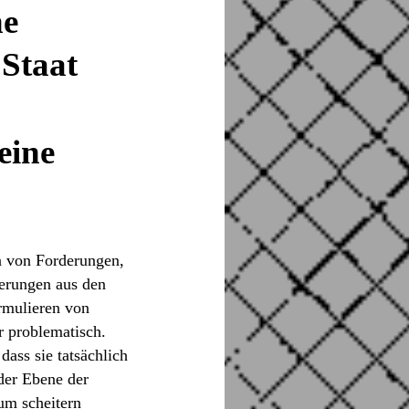
he
 Staat
eine
n von Forderungen,
derungen aus den
rmulieren von
r problematisch.
ass sie tatsächlich
der Ebene der
um scheitern