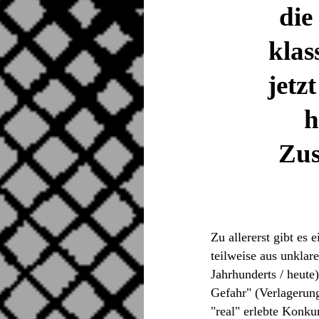
die
klas
jetz
h
Zus
Zu allererst gibt es 
teilweise aus unklar
Jahrhunderts / heute
Gefahr" (Verlagerung
"real" erlebte Konku