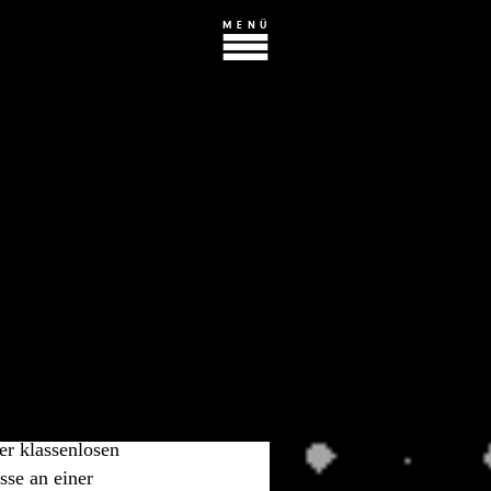
MENÜ
 zur
AFT
atten. Obwohl die
g aber kaum richtig
er klassenlosen
sse an einer