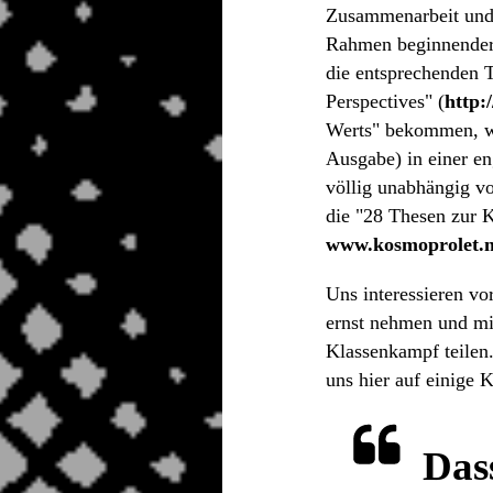
Zusammenarbeit und i
Rahmen beginnender
die entsprechenden T
Perspectives" (
http:
Werts" bekommen, wä
Ausgabe) in einer e
völlig unabhängig v
die "28 Thesen zur K
www.kosmoprolet.n
Uns interessieren v
ernst nehmen und mi
Klassenkampf teilen.
uns hier auf einige 
Das