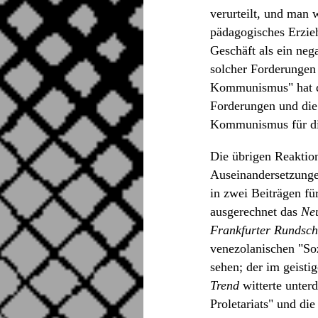
verurteilt, und man 
pädagogisches Erzie
Geschäft als ein neg
solcher Forderungen e
Kommunismus" hat di
Forderungen und die 
Kommunismus für di
Die übrigen Reaktion
Auseinandersetzunge
in zwei Beiträgen für
ausgerechnet das
Ne
Frankfurter Rundsc
venezolanischen "Soz
sehen; der im geisti
Trend
witterte unterd
Proletariats" und di