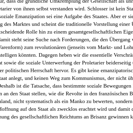
ür, dass die gründliche Umkremplung der Gesellschaft als un
arier von ihnen selbst verstanden wird. Schlosser ist kein Staa
 soziale Emanzipation sei eine Aufgabe des Staates. Aber er si
g des Marktes und scheint die traditionelle Vorstellung einer
ntscheidende Rolle hin zu einem gesamtgesellschaftlichen Eige
damit steht seine Suche nach Forderungen, die den Übergang
Warenform) zum revolutionären (jenseits vom Markt- und Lohn
telligen könnten. Dagegen heben wir die essentielle Verschr
 sowie die soziale Unterwerfung der Proletarier beiderseitig 
 politischen Herrschaft hervor. Es gibt keine emanzipatori
Staat anlegt, und keinen Weg zum Kommunismus, der nicht üb
Deshalb ist die Tatsache, dass bestimmte soziale Bewegungen
n an den Staat stellen, wie die Revolte in den französischen B
nland, nicht systematisch als ein Manko zu bewerten, sonder
 Hoffnung auf den Staat als zwecklos erachtet wird und damit 
nung des gesellschaftlichen Reichtums an Brisanz gewinnen k