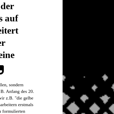
 der
s auf
itert
er
eine
llen, sondern
 B. Anfang des 20.
ir z.B. "die gelbe
arbeitern erstmals
h formulierten