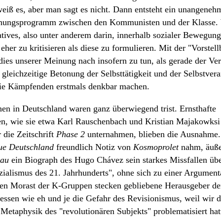
weiß es, aber man sagt es nicht. Dann entsteht ein unangenehm
hungsprogramm zwischen den Kommunisten und der Klasse. W
atives, also unter anderem darin, innerhalb sozialer Bewegung
her zu kritisieren als diese zu formulieren. Mit der "Vorstell
es unserer Meinung nach insofern zu tun, als gerade der Ver
gleichzeitige Betonung der Selbsttätigkeit und der Selbstver
e Kämpfenden erstmals denkbar machen.
en in Deutschland waren ganz überwiegend trist. Ernsthafte
n, wie sie etwa Karl Rauschenbach und Kristian Majakowksi 
 die Zeitschrift
Phase 2
unternahmen, blieben die Ausnahme
ue Deutschland
freundlich Notiz von
Kosmoprolet
nahm, äußer
hau
ein Biograph des Hugo Chávez sein starkes Missfallen übe
ialismus des 21. Jahrhunderts", ohne sich zu einer Argument
gen Morast der K-Gruppen stecken gebliebene Herausgeber der
essen wie eh und je die Gefahr des Revisionismus, weil wir d
e Metaphysik des "revolutionären Subjekts" problematisiert hat