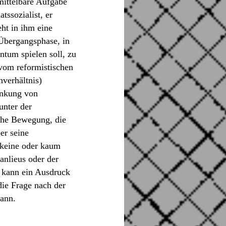
mittelbare Aufgabe
tssozialist, er
eht in ihm eine
 Übergangsphase, in
ntum spielen soll, zu
 vom reformistischen
verhältnis)
änkung von
unter der
sche Bewegung, die
er seine
 keine oder kaum
anlieus oder der
n kann ein Ausdruck
die Frage nach der
ann.