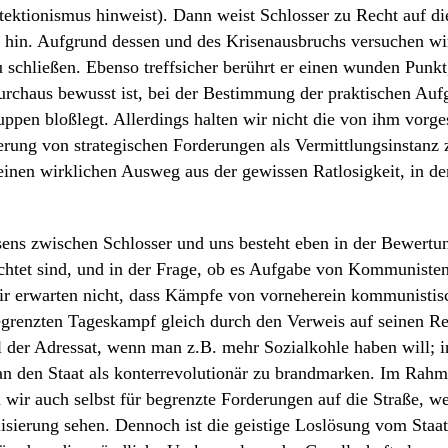
otektionismus hinweist). Dann weist Schlosser zu Recht auf di
 hin. Aufgrund dessen und des Krisenausbruchs versuchen wir
 schließen. Ebenso treffsicher berührt er einen wunden Punkt
urchaus bewusst ist, bei der Bestimmung der praktischen Auf
ppen bloßlegt. Allerdings halten wir nicht die von ihm vorg
erung von strategischen Forderungen als Vermittlungsinstanz
einen wirklichen Ausweg aus der gewissen Ratlosigkeit, in de
sens zwischen Schlosser und uns besteht eben in der Bewertu
ichtet sind, und in der Frage, ob es Aufgabe von Kommuniste
ir erwarten nicht, dass Kämpfe von vorneherein kommunistisc
begrenzten Tageskampf gleich durch den Verweis auf seinen 
l der Adressat, wenn man z.B. mehr Sozialkohle haben will; i
an den Staat als konterrevolutionär zu brandmarken. Im Rahm
wir auch selbst für begrenzte Forderungen auf die Straße, we
lisierung sehen. Dennoch ist die geistige Loslösung vom Staat