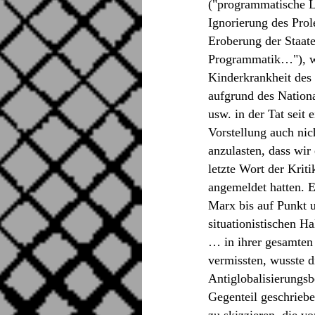
("programmatische Le
Ignorierung des Prol
Eroberung der Staat
Programmatik…"), wo
Kinderkrankheit des
aufgrund des Nationa
usw. in der Tat seit
Vorstellung auch nic
anzulasten, dass wir
letzte Wort der Krit
angemeldet hatten. Ei
Marx bis auf Punkt 
situationistischen H
… in ihrer gesamten 
vermissten, wusste d
Antiglobalisierungsb
Gegenteil geschriebe