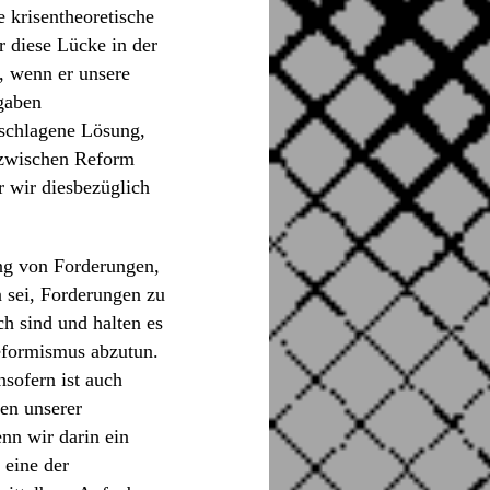
e krisentheoretische
 diese Lücke in der
, wenn er unsere
gaben
eschlagene Lösung,
 zwischen Reform
r wir diesbezüglich
ng von Forderungen,
n sei, Forderungen zu
h sind und halten es
Reformismus abzutun.
nsofern ist auch
en unserer
nn wir darin ein
 eine der