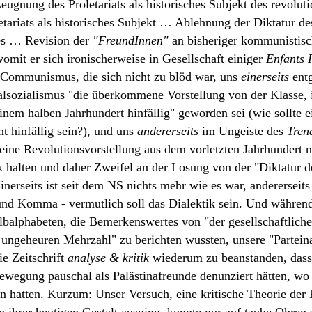
ugnung des Proletariats als historisches Subjekt des revolu
etariats als historisches Subjekt … Ablehnung der Diktatur des
es … Revision der
"FreundInnen"
an bisheriger kommunistisc
mit er sich ironischerweise in Gesellschaft einiger
Enfants 
 Communismus, die sich nicht zu blöd war, uns
einerseits
entg
lsozialismus "die überkommene Vorstellung von der Klasse, 
 einem halben Jahrhundert hinfällig" geworden sei (wie sollt
ht hinfällig sein?), und uns
andererseits
im Ungeiste des
Tren
 eine Revolutionsvorstellung aus dem vorletzten Jahrhundert n
ik halten und daher Zweifel an der Losung von der "Diktatur de
nerseits ist seit dem NS nichts mehr wie es war, andererseits 
und Komma - vermutlich soll das Dialektik sein. Und während
albalphabeten, die Bemerkenswertes von "der gesellschaftlich
ungeheuren Mehrzahl" zu berichten wussten, unsere "Parteina
ie Zeitschrift
analyse & kritik
wiederum zu beanstanden, dass
ewegung pauschal als Palästinafreunde denunziert hätten, wo
n hatten. Kurzum: Unser Versuch, eine kritische Theorie der 