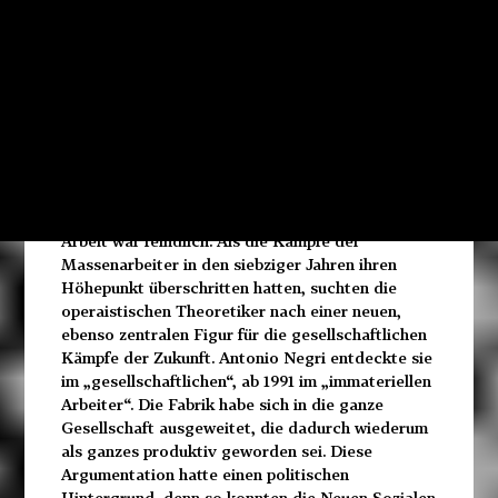
Außer ihrer politischen Vergangenheit teilen sie
ein Bündel theoretischer Motive, zu denen auch
die Hegemonie der „immateriellen Arbeit“ gehört
(die sie allerdings ganz unterschiedlich definieren
und wenn nötig auch neu bestimmen).
Der italienische Operaismus fand in den sechziger
Jahren im „Massenarbeiter“ den wichtigsten
Träger der Revolte. Die Arbeitsmigranten aus
dem italienischen Süden waren kaum qualifiziert,
wechselten häufig die Stellung, ihr Verhältnis zur
Arbeit war feindlich. Als die Kämpfe der
Massenarbeiter in den siebziger Jahren ihren
Höhepunkt überschritten hatten, suchten die
operaistischen Theoretiker nach einer neuen,
ebenso zentralen Figur für die gesellschaftlichen
Kämpfe der Zukunft. Antonio Negri entdeckte sie
im „gesellschaftlichen“, ab 1991 im „immateriellen
Arbeiter“. Die Fabrik habe sich in die ganze
Gesellschaft ausgeweitet, die dadurch wiederum
als ganzes produktiv geworden sei. Diese
Argumentation hatte einen politischen
Hintergrund, denn so konnten die Neuen Sozialen