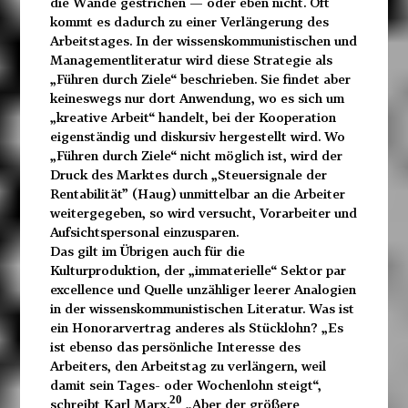
die Wände gestrichen — oder eben nicht. Oft
kommt es dadurch zu einer Verlängerung des
Arbeitstages. In der wissenskommunistischen und
Managementliteratur wird diese Strategie als
„Führen durch Ziele“ beschrieben. Sie findet aber
keineswegs nur dort Anwendung, wo es sich um
„kreative Arbeit“ handelt, bei der Kooperation
eigenständig und diskursiv hergestellt wird. Wo
„Führen durch Ziele“ nicht möglich ist, wird der
Druck des Marktes durch „Steuersignale der
Rentabilität” (Haug) unmittelbar an die Arbeiter
weitergegeben, so wird versucht, Vorarbeiter und
Aufsichtspersonal einzusparen.
Das gilt im Übrigen auch für die
Kulturproduktion, der „immaterielle“ Sektor par
excellence und Quelle unzähliger leerer Analogien
in der wissenskommunistischen Literatur. Was ist
ein Honorarvertrag anderes als Stücklohn? „Es
ist ebenso das persönliche Interesse des
Arbeiters, den Arbeitstag zu verlängern, weil
damit sein Tages- oder Wochenlohn steigt“,
20
schreibt Karl Marx.
„Aber der größere