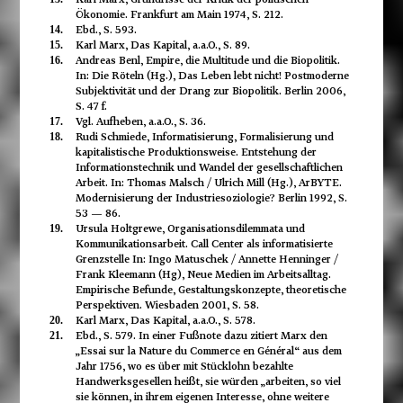
Ökonomie. Frankfurt am Main 1974, S. 212.
Ebd., S. 593.
14.
Karl Marx, Das Kapital, a.a.O., S. 89.
15.
Andreas Benl, Empire, die Multitude und die Biopolitik.
16.
In: Die Röteln (Hg.), Das Leben lebt nicht! Postmoderne
Subjektivität und der Drang zur Biopolitik. Berlin 2006,
S. 47 f.
Vgl. Aufheben, a.a.O., S. 36.
17.
Rudi Schmiede, Informatisierung, Formalisierung und
18.
kapitalistische Produktionsweise. Entstehung der
Informationstechnik und Wandel der gesellschaftlichen
Arbeit. In: Thomas Malsch / Ulrich Mill (Hg.), ArBYTE.
Modernisierung der Industriesoziologie? Berlin 1992, S.
53 — 86.
Ursula Holtgrewe, Organisationsdilemmata und
19.
Kommunikationsarbeit. Call Center als informatisierte
Grenzstelle In: Ingo Matuschek / Annette Henninger /
Frank Kleemann (Hg), Neue Medien im Arbeitsalltag.
Empirische Befunde, Gestaltungskonzepte, theoretische
Perspektiven. Wiesbaden 2001, S. 58.
Karl Marx, Das Kapital, a.a.O., S. 578.
20.
Ebd., S. 579. In einer Fußnote dazu zitiert Marx den
21.
„Essai sur la Nature du Commerce en Général“ aus dem
Jahr 1756, wo es über mit Stücklohn bezahlte
Handwerksgesellen heißt, sie würden „arbeiten, so viel
sie können, in ihrem eigenen Interesse, ohne weitere