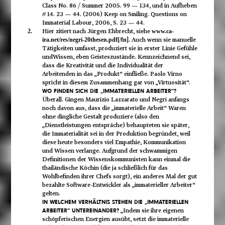
Class No. 86 / Summer 2005. 99 — 134, und in Aufheben
# 14. 23 — 44. (2006) Keep on Smiling. Questions on
Immaterial Labour, 2006, S. 23 — 44.
Hier zitiert nach Jürgen Ehbrecht, siehe
2.
www.ca-
]. Auch wenn sie manuelle
ira.net/res/negri-20thesen.pdf[/fn
Tätigkeiten umfasst, produziert sie in erster Linie Gefühle
undWissen, eben Geisteszustände. Kennzeichnend sei,
dass die Kreativität und die Individualität der
Arbeitenden in das „Produkt“ einfließe. Paolo Virno
spricht in diesem Zusammenhang gar von „Virtuosität“.
WO FINDEN SICH DIE „IMMATERIELLEN ARBEITER“?
Überall. Gingen Maurizio Lazzarato und Negri anfangs
noch davon aus, dass die „immaterielle Arbeit“ Waren
ohne dingliche Gestalt produziere (also den
„Dienstleistungen entspräche) behaupteten sie später,
die Immaterialität sei in der Produktion begründet, weil
diese heute besonders viel Empathie, Kommunikation
und Wissen verlange. Aufgrund der schwammigen
Definitionen der Wissenskommunisten kann einmal die
thailändische Köchin (die ja schließlich für das
Wohlbefinden ihrer Chefs sorgt), ein anderes Mal der gut
bezahlte Software-Entwickler als „immaterieller Arbeiter“
gelten.
IN WELCHEM VERHÄLTNIS STEHEN DIE „IMMATERIELLEN
„Indem sie ihre eigenen
ARBEITER“ UNTEREINANDER?
schöpferischen Energien ausübt, setzt die immaterielle