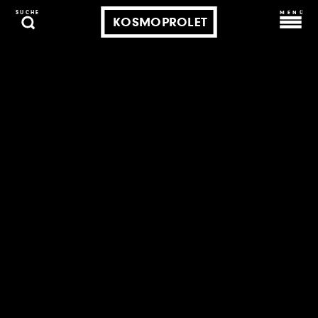
MENÜ
SUCHE
KOSMOPROLET
Warten auf die
immaterielle
Arbeiterbewegung
01. Juni 2007
Franz Katz
Erinnert sich noch jemand an die
„Wissensgesellschaft“? Oder an die
„gewichtslose Ökonomie“? Solches Gerede ist
leiser geworden, seit 2001 mit den Aktienkurse
auch manche Illusion und einige Propaganda
zusammenbrach. Aber während in den Feuilletons
heute seltener zu lesen ist, dass Wissen und