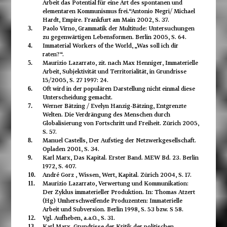
Arbeit das Potential für eine Art des spontanen und
elementaren Kommunismus frei.“
Antonio Negri/ Michael
Hardt, Empire. Frankfurt am Main 2002, S. 37.
Paolo Virno, Grammatik der Multitude: Untersuchungen
3.
zu gegenwärtigen Lebensformen. Berlin 2005, S. 64.
Immaterial Workers of the World, „Was soll ich dir
4.
raten?“.
Maurizio Lazarrato, zit. nach Max Henniger, Immaterielle
5.
Arbeit, Subjektivität und Territorialität, in Grundrisse
15/2005, S. 27 1997: 24.
Oft wird in der populären Darstellung nicht einmal diese
6.
Unterscheidung gemacht.
Werner Bätzing / Evelyn Hanzig-Bätzing, Entgrenzte
7.
Welten. Die Verdrängung des Menschen durch
Globalisierung von Fortschritt und Freiheit. Zürich 2005,
S. 57.
Manuel Castells, Der Aufstieg der Netzwerkgesellschaft.
8.
Opladen 2001, S. 34.
Karl Marx, Das Kapital. Erster Band. MEW Bd. 23. Berlin
9.
1972, S. 407.
André Gorz , Wissen, Wert, Kapital. Zürich 2004, S. 17.
10.
Maurizio Lazarrato, Verwertung und Kommunikation:
11.
Der Zyklus immaterieller Produktion. In: Thomas Atzert
(Hg) Umherschweifende Produzenten: Immaterielle
Arbeit und Subversion. Berlin 1998, S. 53 bzw. S 58.
Vgl. Aufheben, a.a.O., S. 31.
12.
Karl Marx, Grundrisse der Kritik der politischen
13.